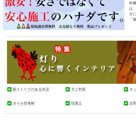
外
は
ダ
「
薪ストーブのある生活
ダニ対策
キ
タイル目地材
珪藻土
古