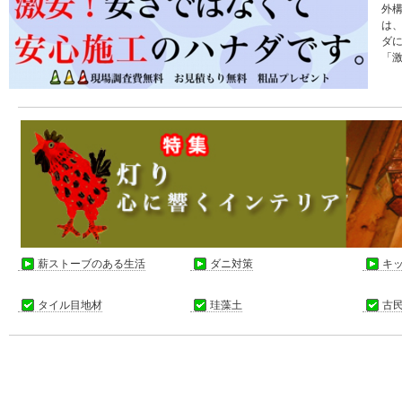
外
は
ダ
「
薪ストーブのある生活
ダニ対策
キ
タイル目地材
珪藻土
古